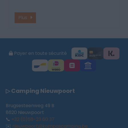
Plus
Payer en toute sécurité
▷ Camping Nieuwpoort
Brugsesteenweg 49 B
8620 Nieuwpoort
📞
+32 (0)58-23 60 37
✉️
nieuwpoort@kompascamping.be