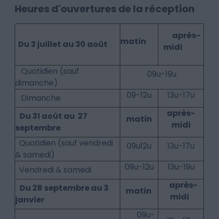
Heures d'ouvertures de la réception
après-
matin
Du 3 juillet au 30 août
midi
Quotidien (sauf
09u-19u
dimanche)
09-12u
13u-17u
Dimanche
après-
Du 31 août au 27
matin
midi
septembre
Quotidien (sauf vendredi
09u12u
13u-17u
& samedi)
09u-12u
13u-19u
Vendredi & samedi
après-
Du 28 septembre au 3
matin
midi
janvier
09u-