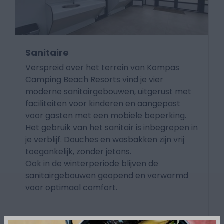
Sanitaire
Verspreid over het terrein van Kompas
Camping Beach Resorts vind je vier
moderne sanitairgebouwen, uitgerust met
faciliteiten voor kinderen en aangepast
voor gasten met een mobiele beperking.
Het gebruik van het sanitair is inbegrepen in
je verblijf. Douches en wasbakken zijn vrij
toegankelijk, zonder jetons.
Ook in de winterperiode blijven de
sanitairgebouwen geopend en verwarmd
voor optimaal comfort.