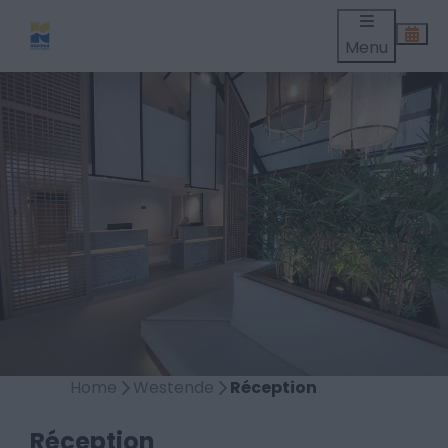
Menu
Home
Westende
Réception
Réception