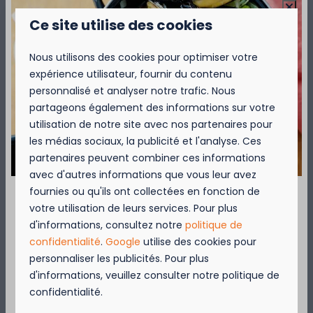
Plus
Ce site utilise des cookies
Nous utilisons des cookies pour optimiser votre
Sur le parc
expérience utilisateur, fournir du contenu
personnalisé et analyser notre trafic. Nous
partageons également des informations sur votre
utilisation de notre site avec nos partenaires pour
les médias sociaux, la publicité et l'analyse. Ces
partenaires peuvent combiner ces informations
avec d'autres informations que vous leur avez
fournies ou qu'ils ont collectées en fonction de
Pour les actifs !
votre utilisation de leurs services. Pour plus
September = Mosselmaand!
Pendant les vacances, les enfants et les
d'informations, consultez notre
politique de
amateurs de vacances sportives n’ont pas
confidentialité
.
Google
utilise des cookies pour
Geniet van 2 t.e.m. 28 september van 50%
le temps de s’ennuyer ! Vous trouverez sur
personnaliser les publicités. Pour plus
korting op de mosselprijs voor 2 personen
le camping beaucoup de possibilités pour
d'informations, veuillez consulter notre politique de
wanneer je een verblijf boekt!
des vacances actives.
confidentialité.
Deze actie is geldig in de restaurants van