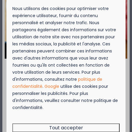
waarvan het voorschot of de volledige
Nous utilisons des cookies pour optimiser votre
factuur is betaald.
expérience utilisateur, fournir du contenu
Een boeking met een voorjaarvoucher in
personnalisé et analyser notre trafic. Nous
het najaar, kan pas nadat de boeker de
partageons également des informations sur votre
voorjaarvoucher effectief heeft
utilisation de notre site avec nos partenaires pour
ontvangen en vanaf de datum dat deze
les médias sociaux, la publicité et l'analyse. Ces
geldig is in het najaar.
partenaires peuvent combiner ces informations
avec d'autres informations que vous leur avez
fournies ou qu'ils ont collectées en fonction de
Korting Pasar-leden voor k
amperen
votre utilisation de leurs services. Pour plus
en huren
September = Mosselmaand!
d'informations, consultez notre
politique de
Ben je
Pasar-lid?
Dan geniet je het jaar rond van
confidentialité
.
Google
utilise des cookies pour
Geniet van 2 t.e.m. 28 september van 50%
10% op
kampeerplaatsen
(tarieven per
personnaliser les publicités. Pour plus
korting op de mosselprijs voor 2 personen
nacht)
én huuraccommodaties.
Hoe?
d'informations, veuillez consulter notre politique de
wanneer je een verblijf boekt!
Selecteer in stap 4 (Bevestigen) van de boeking,
confidentialité.
Deze actie is geldig in de restaurants van
kortingskaart 'Pasar' en je korting wordt
Kompas Beach Resort:
automatisch verrekend.
Brasserie VierTorre
in Nieuwpoort &
BAS Grill
Tout accepter
& Terrace
in Westende.