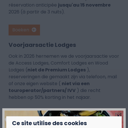
réservation anticipée
jusqu'au 15 novembre
2026 (à partir de 3 nuits).
Boeken
Voorjaarsactie Lodges
Ook in 2026 hernemen we de voorjaarsactie voor
de Access Lodges, Comfort Lodges en Wood
Lodges (
niet de Premium Lodges
),
reserveringen die gemaakt zijn via telefoon, mail
of onze eigen website (
niet via een
touroperator/partners/ IVV
) die recht
hebben op 50% korting in het najaar.
Een geboekt verblijf van
3 overnachtingen
Ce site utilise des cookies
of meer tussen 01-01-2026 en 26-06-2026
,