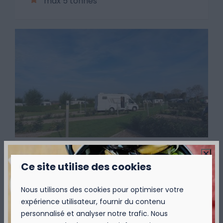
max 5 tonnes
Emplacement de camping
De
Large - 105 m²
38 €
Ce site utilise des cookies
Belgique, Nieuport
1 nuit
2 personnes
6
2
Nous utilisons des cookies pour optimiser votre
Surface semi-pavée
expérience utilisateur, fournir du contenu
personnalisé et analyser notre trafic. Nous
Près du réservoir et du bâtiment