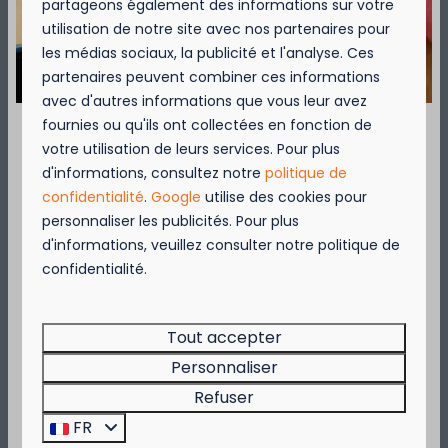
partageons également des informations sur votre
principal
utilisation de notre site avec nos partenaires pour
Uniquement pour les camping-cars
les médias sociaux, la publicité et l'analyse. Ces
Max 12 m longueur
partenaires peuvent combiner ces informations
avec d'autres informations que vous leur avez
Max. 8 tonnes
fournies ou qu'ils ont collectées en fonction de
votre utilisation de leurs services. Pour plus
September = Mosselmaand!
d'informations, consultez notre
politique de
confidentialité
.
Google
utilise des cookies pour
Geniet van 2 t.e.m. 28 september van 50%
personnaliser les publicités. Pour plus
korting op de mosselprijs voor 2 personen
d'informations, veuillez consulter notre politique de
wanneer je een verblijf boekt!
confidentialité.
Deze actie is geldig in de restaurants van
Kompas Beach Resort:
Brasserie VierTorre
in Nieuwpoort &
BAS Grill
Tout accepter
& Terrace
in Westende.
Personnaliser
Wees er snel bij, want de actie is geldig zolang
de voorraad strekt!
Refuser
Emplacement pour
De
camping-car sur dalle de
FR
45 €
Boek nu!