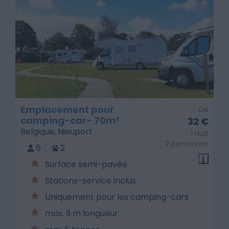
Emplacement pour
De
camping-car- 70m²
32 €
Belgique, Nieuport
1 nuit
2 personnes
6
2
Surface semi-pavée
Stations-service inclus
Uniquement pour les camping-cars
max. 9 m longueur