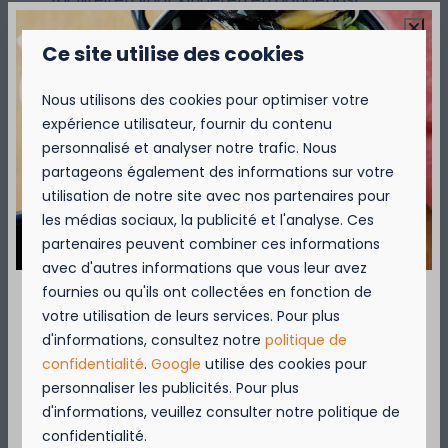
voor gasten met een mobiele beperking.
Het gebruik van het sanitair is inbegrepen in
Ce site utilise des cookies
je verblijf. Douches en wasbakken zijn vrij
toegankelijk, zonder jetons.
Nous utilisons des cookies pour optimiser votre
Ook in de winterperiode blijven de
expérience utilisateur, fournir du contenu
sanitairgebouwen geopend en verwarmd
personnalisé et analyser notre trafic. Nous
voor optimaal comfort.
partageons également des informations sur votre
utilisation de notre site avec nos partenaires pour
les médias sociaux, la publicité et l'analyse. Ces
Plus
partenaires peuvent combiner ces informations
avec d'autres informations que vous leur avez
fournies ou qu'ils ont collectées en fonction de
votre utilisation de leurs services. Pour plus
September = Mosselmaand!
Sur le parc
d'informations, consultez notre
politique de
confidentialité
.
Google
utilise des cookies pour
Geniet van 2 t.e.m. 28 september van 50%
personnaliser les publicités. Pour plus
korting op de mosselprijs voor 2 personen
d'informations, veuillez consulter notre politique de
wanneer je een verblijf boekt!
confidentialité.
Deze actie is geldig in de restaurants van