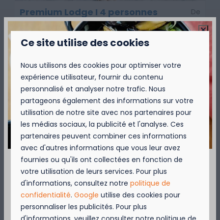
Premium Lodge I 4 personnes
De
(58 m²) - Chiens admis
703 €
Belgique, Nieuport
7 nuits
Ce site utilise des cookies
2 personnes
4
2
Luxueux
Nous utilisons des cookies pour optimiser votre
expérience utilisateur, fournir du contenu
Très spacieux
personnalisé et analyser notre trafic. Nous
Entièrement équipé
partageons également des informations sur votre
utilisation de notre site avec nos partenaires pour
Douche de plain-pied
les médias sociaux, la publicité et l'analyse. Ces
Terrasse
partenaires peuvent combiner ces informations
avec d'autres informations que vous leur avez
fournies ou qu'ils ont collectées en fonction de
votre utilisation de leurs services. Pour plus
September = Mosselmaand!
d'informations, consultez notre
politique de
confidentialité
.
Google
utilise des cookies pour
Geniet van 2 t.e.m. 28 september van 50%
personnaliser les publicités. Pour plus
korting op de mosselprijs voor 2 personen
d'informations, veuillez consulter notre politique de