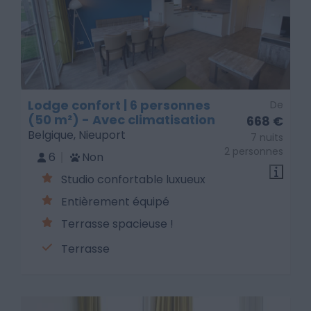
Lodge confort | 6 personnes
De
(50 m²) - Avec climatisation
668 €
Belgique, Nieuport
7 nuits
2 personnes
6
Non
Studio confortable luxueux
Entièrement équipé
Terrasse spacieuse !
Terrasse