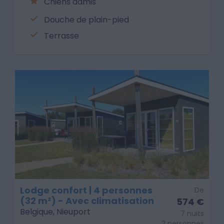
Chiens admis
Douche de plain-pied
Terrasse
Lodge confort | 4 personnes
De
(32 m²) - Avec climatisation
574 €
Belgique, Nieuport
7 nuits
2 personnes