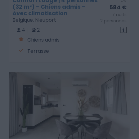
Comfort Lodge | 4 personnes
De
(32 m²) - Chiens admis -
584 €
Avec climatisation
7 nuits
Belgique, Nieuport
2 personnes
4
2
Chiens admis
Terrasse