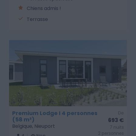
Chiens admis !
Terrasse
Premium Lodge I 4 personnes
De
(58 m²)
693 €
Belgique, Nieuport
7 nuits
2 personnes
4
Non