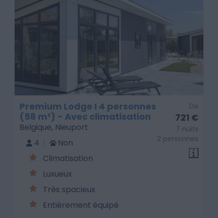
Premium Lodge I 4 personnes
De
(58 m²) - Avec climatisation
721 €
Belgique, Nieuport
7 nuits
2 personnes
4
Non
Climatisation
Luxueux
Très spacieux
Entièrement équipé