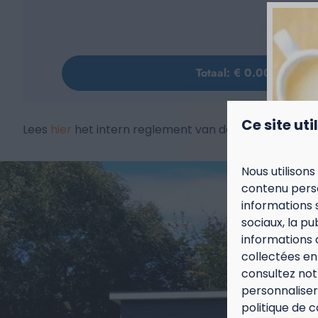
Ce site uti
Lees
hier
het intern reglement van de sauna na.
Nous utilisons
contenu perso
informations 
sociaux, la p
informations 
collectées en 
consultez no
personnaliser 
Sep
politique de c