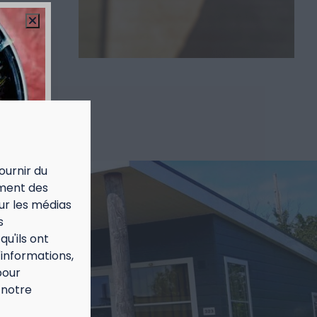
ournir du
ement des
our les médias
s
u'ils ont
'informations,
pour
 notre