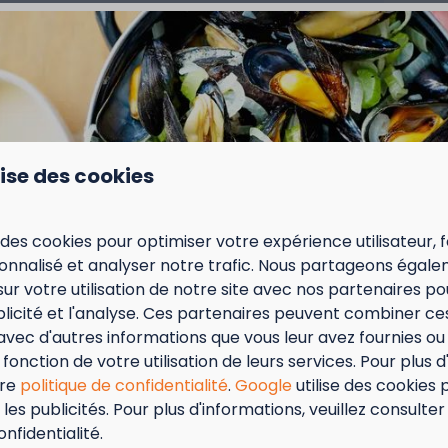
lise des cookies
 des cookies pour optimiser votre expérience utilisateur, f
nnalisé et analyser notre trafic. Nous partageons égal
sur votre utilisation de notre site avec nos partenaires p
ublicité et l'analyse. Ces partenaires peuvent combiner ce
avec d'autres informations que vous leur avez fournies ou q
fonction de votre utilisation de leurs services. Pour plus d
tre
politique de confidentialité
.
Google
utilise des cookies 
les publicités. Pour plus d'informations, veuillez consulter
tember = Mosselmaand!
onfidentialité.