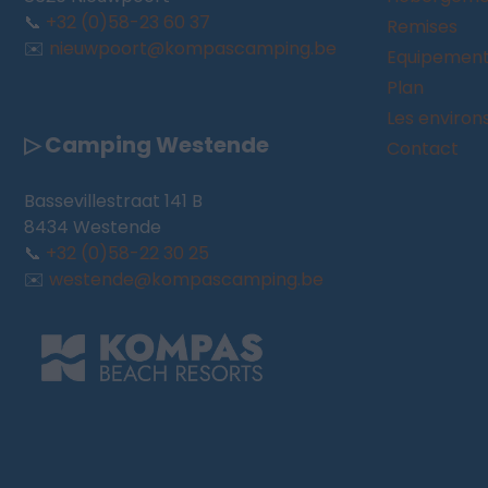
📞
+32 (0)58-23 60 37
Remises
✉️
nieuwpoort@kompascamping.be
Equipemen
Plan
Les environ
▷ Camping Westende
Contact
Bassevillestraat 141 B
8434 Westende
📞
+32 (0)58-22 30 25
✉️
westende@kompascamping.be