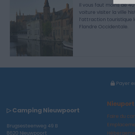
Il vous faut moins de 40
voiture visiter la ville h
l’attraction touristique
Flandre Occidentale.
Payer en
Nieuport
▷ Camping Nieuwpoort
Faire du c
Emplaceme
Brugsesteenweg 49 B
8620 Nieuwpoort
Hébergemen