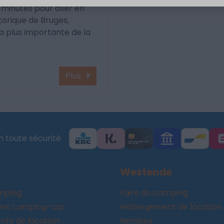
 minutes pour aller en
istorique de Bruges,
 la plus importante de la
Plus
 toute sécurité
Westende
amping
Faire du camping
nt camping-car
Hébergement de location
ts de location
Remises