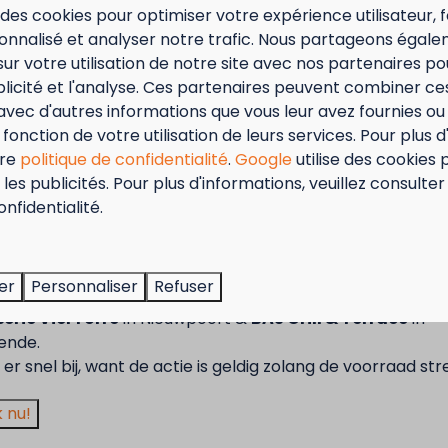
 des cookies pour optimiser votre expérience utilisateur, f
nnalisé et analyser notre trafic. Nous partageons égal
sur votre utilisation de notre site avec nos partenaires p
ublicité et l'analyse. Ces partenaires peuvent combiner ce
avec d'autres informations que vous leur avez fournies ou q
fonction de votre utilisation de leurs services. Pour plus d
Autour du parc: 1km
tre
politique de confidentialité
.
Google
utilise des cookies 
les publicités. Pour plus d'informations, veuillez consulter
 et était pendant des
tember = Mosselmaand!
onfidentialité.
 le plus important de la
berge aujourd’hui le port
t van 2 t.e.m. 28 september van 50% korting op de mossel
and de l’Europe du Nord.
2 personen wanneer je een verblijf boekt!
er
Personnaliser
Refuser
actie is geldig in de restaurants van Kompas Beach Resor
erie VierTorre
in Nieuwpoort &
BAS Grill & Terrace
in
Plus
ende.
er snel bij, want de actie is geldig zolang de voorraad str
 nu!