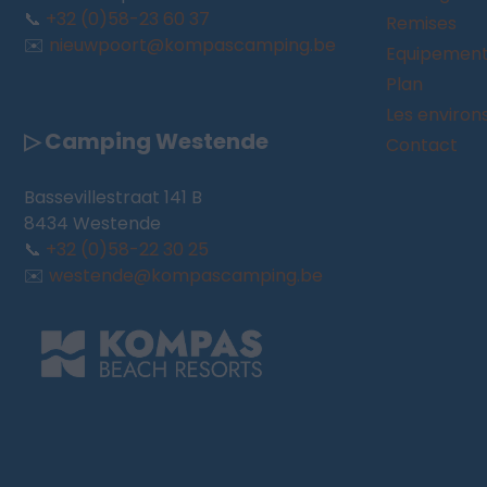
📞
+32 (0)58-23 60 37
Remises
✉️
nieuwpoort@kompascamping.be
Equipemen
Plan
Les environ
▷ Camping Westende
Contact
Bassevillestraat 141 B
8434 Westende
📞
+32 (0)58-22 30 25
✉️
westende@kompascamping.be