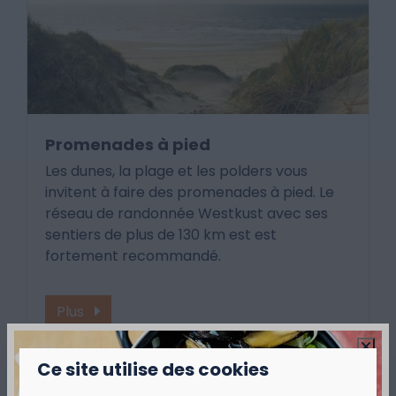
Promenades à pied
Les dunes, la plage et les polders vous
invitent à faire des promenades à pied. Le
réseau de randonnée Westkust avec ses
sentiers de plus de 130 km est est
fortement recommandé.
Plus
Ce site utilise des cookies
Autour du parc: 1km