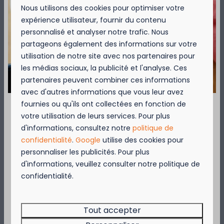
Nous utilisons des cookies pour optimiser votre
expérience utilisateur, fournir du contenu
personnalisé et analyser notre trafic. Nous
partageons également des informations sur votre
utilisation de notre site avec nos partenaires pour
les médias sociaux, la publicité et l'analyse. Ces
partenaires peuvent combiner ces informations
avec d'autres informations que vous leur avez
VTT
fournies ou qu'ils ont collectées en fonction de
Le réseau cyclable Littoral vous donne la
votre utilisation de leurs services. Pour plus
garantie de grands plaisirs cyclistes. Il vous
September = Mosselmaand!
d'informations, consultez notre
politique de
emmène à travers de petites stations
confidentialité
.
Google
utilise des cookies pour
Geniet van 2 t.e.m. 28 september van 50%
balnéaires agréables vers des villages
personnaliser les publicités. Pour plus
korting op de mosselprijs voor 2 personen
charmants dans les polders.
d'informations, veuillez consulter notre politique de
wanneer je een verblijf boekt!
confidentialité.
Deze actie is geldig in de restaurants van
Plus
Kompas Beach Resort:
Brasserie VierTorre
in Nieuwpoort &
BAS Grill
Tout accepter
& Terrace
in Westende.