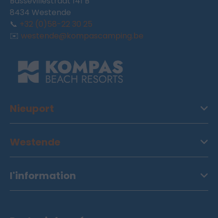
Bassevillestraat 141 B
8434 Westende
📞
+32 (0)58-22 30 25
✉️
westende@kompascamping.be
Nieuport
Westende
l'information