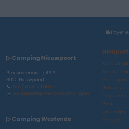
Payer en
Nieuport
▷ Camping Nieuwpoort
Faire du c
Emplaceme
Brugsesteenweg 49 B
8620 Nieuwpoort
Hébergemen
📞
+32 (0)58-23 60 37
Remises
✉️
nieuwpoort@kompascamping.be
Equipemen
Plan
Les environ
▷ Camping Westende
Contact