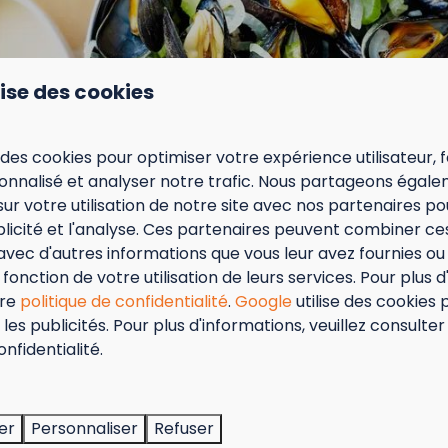
& Familienaam
lise des cookies
am
 des cookies pour optimiser votre expérience utilisateur, f
nnalisé et analyser notre trafic. Nous partageons égal
sur votre utilisation de notre site avec nos partenaires p
ummer
ublicité et l'analyse. Ces partenaires peuvent combiner ce
avec d'autres informations que vous leur avez fournies ou q
gegevens
fonction de votre utilisation de leurs services. Pour plus d
tre
politique de confidentialité
.
Google
utilise des cookies 
les publicités. Pour plus d'informations, veuillez consulter
TW nummer
tember = Mosselmaand!
onfidentialité.
r een partnership met volgend pakket
t van 2 t.e.m. 28 september van 50% korting op de mossel
2 personen wanneer je een verblijf boekt!
antal aanwezige personen op
Facultatif
er
Personnaliser
Refuser
actie is geldig in de restaurants van Kompas Beach Resor