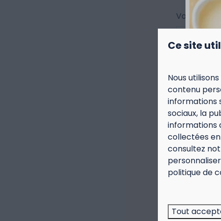
Voornaam 
Ce site uti
Bedrijfsna
E-mail
Nous utilisons
contenu perso
informations 
Telefoonn
sociaux, la p
informations 
Facturatie
collectées en 
consultez no
personnaliser 
Adres + B
Sep
politique de c
Ik kies voo
Genie
voor 
Geef het a
Tout accept
Deze 