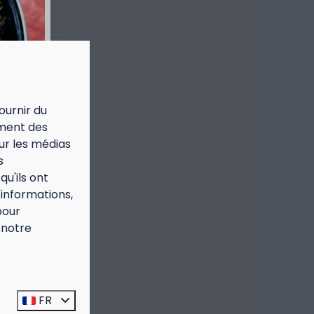
ournir du
ement des
our les médias
s
u'ils ont
'informations,
pour
 notre
prijs
FR
t: