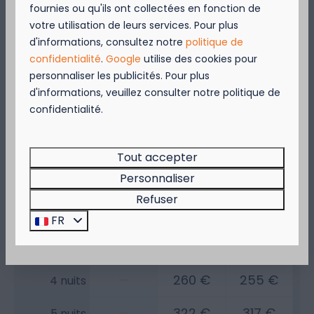
Disponibilité et prix
fournies ou qu'ils ont collectées en fonction de
votre utilisation de leurs services. Pour plus
September = Mosselmaand!
d'informations, consultez notre
politique de
confidentialité
.
Google
utilise des cookies pour
2 personnes
Geniet van 2 t.e.m. 28 september van 50%
personnaliser les publicités. Pour plus
korting op de mosselprijs voor 2 personen
d'informations, veuillez consulter notre politique de
wanneer je een verblijf boekt!
me
19-08-2026
je
20-08-2026
confidentialité.
Deze actie is geldig in de restaurants van
Kompas Beach Resort:
mar
mer
jeu
Brasserie VierTorre
in Nieuwpoort &
BAS Grill
18 août
19 août
20 août
Tout accepter
& Terrace
in Westende.
Personnaliser
—
68 €
68 €
Wees er snel bij, want de actie is geldig zolang
1 nuit
de voorraad strekt!
Refuser
—
135 €
130 €
2 nuits
FR
Boek nu!
—
198 €
193 €
3 nuits
—
260 €
255 €
4 nuits
—
322 €
317 €
5 nuits