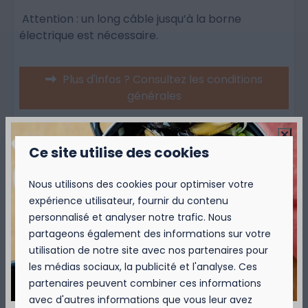
Attention : un long câble jusqu’à la borne
électrique est nécessaire.
Plus d'infos ? Consultez les conditions
générales
Over de camping
Ce site utilise des cookies
Nous utilisons des cookies pour optimiser votre
Over de omgeving
expérience utilisateur, fournir du contenu
personnalisé et analyser notre trafic. Nous
partageons également des informations sur votre
utilisation de notre site avec nos partenaires pour
les médias sociaux, la publicité et l'analyse. Ces
partenaires peuvent combiner ces informations
avec d'autres informations que vous leur avez