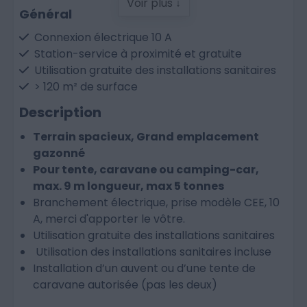
Voir plus ↓
Général
Connexion électrique 10 A
Station-service à proximité et gratuite
Utilisation gratuite des installations sanitaires
> 120 m² de surface
Description
Installations du resort
Terrain spacieux, Grand emplacement
Application du complexe hôtelier pour obtenir
gazonné
des informations, découvrir les activités et
Pour tente, caravane ou camping-car,
effectuer des réservations
max. 9 m longueur, max 5 tonnes
Piscines extérieures de mai à septembre
Branchement électrique, prise modèle CEE, 10
Zone de recharge centrale pour véhicules
A, merci d'apporter le vôtre.
électriques
Utilisation gratuite des installations sanitaires
Location de vélos (à réserver en supplément)
Utilisation des installations sanitaires incluse
Installation d’un auvent ou d’une tente de
caravane autorisée (pas les deux)