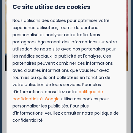
Ce site utilise des cookies
▷ Camping Westende
Nous utilisons des cookies pour optimiser votre
expérience utilisateur, fournir du contenu
Bassevillestraat 141 B
personnalisé et analyser notre trafic. Nous
8434 Westende
partageons également des informations sur votre
📞
+32 (0)58-22 30 25
utilisation de notre site avec nos partenaires pour
✉️
westende@kompascamping.be
les médias sociaux, la publicité et l'analyse. Ces
partenaires peuvent combiner ces informations
avec d'autres informations que vous leur avez
fournies ou qu'ils ont collectées en fonction de
votre utilisation de leurs services. Pour plus
September = Mosselmaand!
d'informations, consultez notre
politique de
Nieuport
confidentialité
.
Google
utilise des cookies pour
Geniet van 2 t.e.m. 28 september van 50%
personnaliser les publicités. Pour plus
korting op de mosselprijs voor 2 personen
d'informations, veuillez consulter notre politique de
wanneer je een verblijf boekt!
Westende
confidentialité.
Deze actie is geldig in de restaurants van
Kompas Beach Resort: