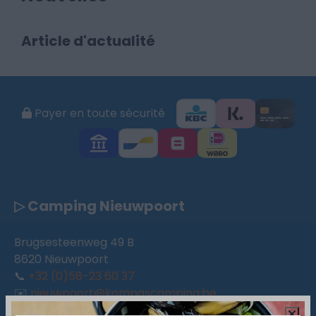
Article d'actualité
Payer en toute sécurité
▷ Camping Nieuwpoort
Brugsesteenweg 49 B
8620 Nieuwpoort
📞
+32 (0)58-23 60 37
✉️
nieuwpoort@kompascamping.be