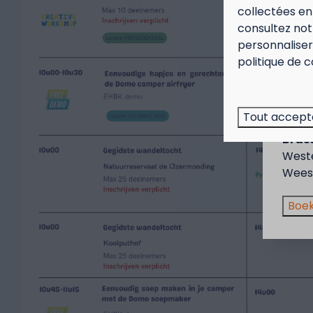
collectées en 
consultez no
personnaliser 
Sep
politique de c
Genie
voor 
Tout accept
Deze 
Brass
West
Wees 
Boek