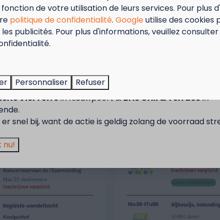
fonction de votre utilisation de leurs services. Pour plus d
tre
politique de confidentialité
.
Google
utilise des cookies 
les publicités. Pour plus d'informations, veuillez consulter
tember = Mosselmaand!
onfidentialité.
t van 2 t.e.m. 28 september van 50% korting op de mossel
2 personen wanneer je een verblijf boekt!
er
Personnaliser
Refuser
actie is geldig in de restaurants van Kompas Beach Resor
erie VierTorre
in Nieuwpoort &
BAS Grill & Terrace
in
ende.
er snel bij, want de actie is geldig zolang de voorraad str
 nu!