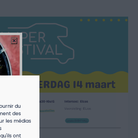
ournir du
ement des
our les médias
s
u'ils ont